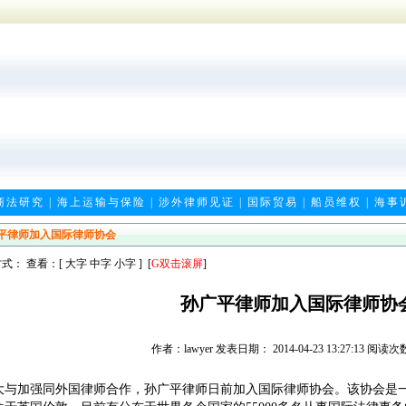
商法研究
|
海上运输与保险
|
涉外律师见证
|
国际贸易
|
船员维权
|
海事
平律师加入国际律师协会
式： 查看：[
大字
中字
小字
] [
G
双击滚屏
]
孙广平律师加入国际律师协
作者：lawyer 发表日期： 2014-04-23 13:27:13 阅读次
大与加强同外国律师合作，孙广平律师日前加入国际律师协会。该协会是