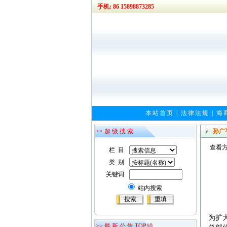
手机: 86 15898873285
本站首页
|
法律法规
|
海
>> 超 级 搜 索
孙广
查看方
栏 目
类 别
关键词
站内搜索
为扩
>> 最 新 公 告 TOP10