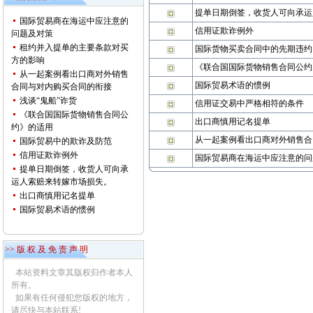
提单日期倒签，收货人可向承运
国际贸易商在海运中应注意的
信用证欺诈例外
问题及对策
租约并入提单的主要条款对买
国际货物买卖合同中的先期违约
方的影响
《联合国国际货物销售合同公约
从一起案例看出口商对外销售
国际贸易术语的惯例
合同与对内购买合同的衔接
浅谈“鬼船”诈货
信用证交易中严格相符的条件
《联合国国际货物销售合同公
出口商慎用记名提单
约》的适用
从一起案例看出口商对外销售合
国际贸易中的欺诈及防范
信用证欺诈例外
国际贸易商在海运中应注意的问
提单日期倒签，收货人可向承
运人索赔来转嫁市场损失。
出口商慎用记名提单
国际贸易术语的惯例
>> 版 权 及 免 责 声 明
本站资料文章其版权归作者本人
所有。
如果有任何侵犯您版权的地方，
请尽快与本站联系!