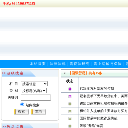
手机: 86 15898873285
本站首页
|
法律法规
|
海商法研究
|
海上运输与保险
|
>> 超 级 搜 索
【国际贸易】
共有
15
条
状态
栏 目
FOB卖方对货权的控制
类 别
记名提单下无单放货在中、美两
关键词
进出口商掌握租船控制权的诸多
站内搜索
租约并入提单的主要条款对买方
国际贸易中的欺诈及防范
浅谈“鬼船”诈货
>> 热 点 点 击