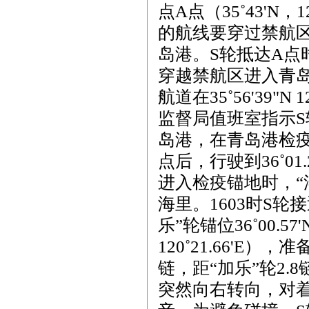
点
A
点（
35˚43'N
，
1
的航线要穿过禁航
岛港。
S
轮抵达
A
点
穿越禁航区进入青
航道在
35˚56'39"N 1
监督局值班室指示
S
岛港，在青岛港检
点后，行驶到
36˚01.
进入检疫锚地时，“
海里。
1603
时
S
轮接
乐”轮锚位
36˚00.57'
120˚21.66'E
），准
链，距“加乐”轮
2.8
突然向右转向，对