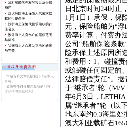
浅析船舶优先权的项目及受偿
日北京时间
24
时止
顺序
浅议韩国海上保险人代位求偿
1
月
1
日）承保，保
权的行使条件
浅析海上保险代位求偿权的行
元，保险船舶为“浮
使名义
费率计算，付费办
涉外海上人身伤亡的赔偿范围
与标准
公司“船舶保险条款
我国海上人命救助立法的缺陷
与完善
险承保上述原因所
和费用：
1
、碰撞责
>> 版 权 及 免 责 声 明
或触碰任何固定的
本站资料文章其版权归作者本人
法律赔偿责任”。据
所有。
于‘继承者’轮（
M/V
如果有任何侵犯您版权的地方，
请尽快与本站联系!
年
6
月
3
日，
LETHIA
属“继承者”轮（以
地东南约
0.3
海里处
澳大利亚载矿石
165