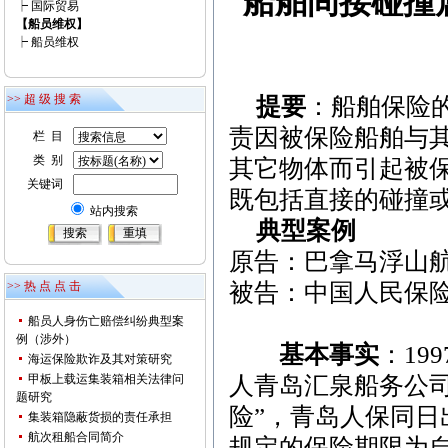
船舶间接碰撞
┝
国际贸易
【船员维权】
┝
船员维权
>> 超 级 搜 索
提要
：船舶保险
责因被保险船舶与
栏 目
类 别
其它物体而引起被
关键词
既包括直接的碰撞
站内搜索
典型案例
原告：巴拿马浮山
>> 热 点 点 击
被告：中国人民保
船员人身伤亡赔偿纠纷典型案
例（涉外）
基本事实
：
199
海运保险欺诈及其对策研究
甲板上载运集装箱相关法律问
人青岛汇泉船务公司
题研究
险”，青岛人保同日
集装箱隐蔽货损的责任承担
航次租船合同简介
规定的保险期限为