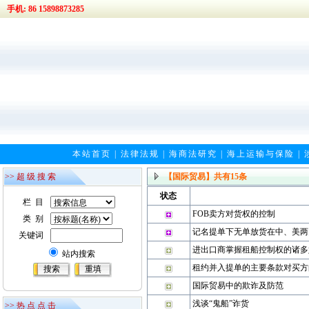
手机: 86 15898873285
本站首页
|
法律法规
|
海商法研究
|
海上运输与保险
|
>> 超 级 搜 索
【国际贸易】
共有
15
条
状态
栏 目
FOB卖方对货权的控制
类 别
记名提单下无单放货在中、美两
关键词
进出口商掌握租船控制权的诸多
站内搜索
租约并入提单的主要条款对买方
国际贸易中的欺诈及防范
浅谈“鬼船”诈货
>> 热 点 点 击