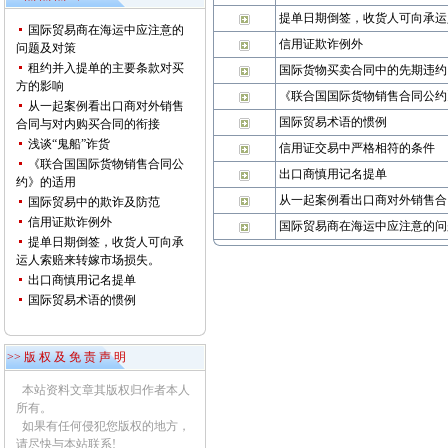
提单日期倒签，收货人可向承运
国际贸易商在海运中应注意的
信用证欺诈例外
问题及对策
租约并入提单的主要条款对买
国际货物买卖合同中的先期违约
方的影响
《联合国国际货物销售合同公约
从一起案例看出口商对外销售
国际贸易术语的惯例
合同与对内购买合同的衔接
浅谈“鬼船”诈货
信用证交易中严格相符的条件
《联合国国际货物销售合同公
出口商慎用记名提单
约》的适用
从一起案例看出口商对外销售合
国际贸易中的欺诈及防范
信用证欺诈例外
国际贸易商在海运中应注意的问
提单日期倒签，收货人可向承
运人索赔来转嫁市场损失。
出口商慎用记名提单
国际贸易术语的惯例
>> 版 权 及 免 责 声 明
本站资料文章其版权归作者本人
所有。
如果有任何侵犯您版权的地方，
请尽快与本站联系!