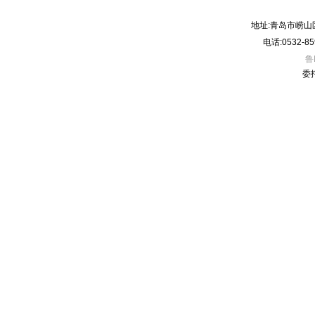
地址:青岛市崂山
电话:0532-85
鲁
委