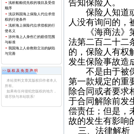
告知保险人。
浅析船舶优先权的项目及受偿
顺序
保险人知道或
浅议韩国海上保险人代位求偿
权的行使条件
人没有询问的，
浅析海上保险代位求偿权的行
《海商法》
使名义
涉外海上人身伤亡的赔偿范围
法第二百二十二
与标准
我国海上人命救助立法的缺陷
的，保险人有权
与完善
发生保险事故造
不是由于被保
>> 版 权 及 免 责 声 明
第一款规定的重
本站资料文章其版权归作者本人
所有。
除合同或者要求
如果有任何侵犯您版权的地方，
请尽快与本站联系!
于合同解除前发
偿责任；但是，
故的发生有影响
三、法律解析