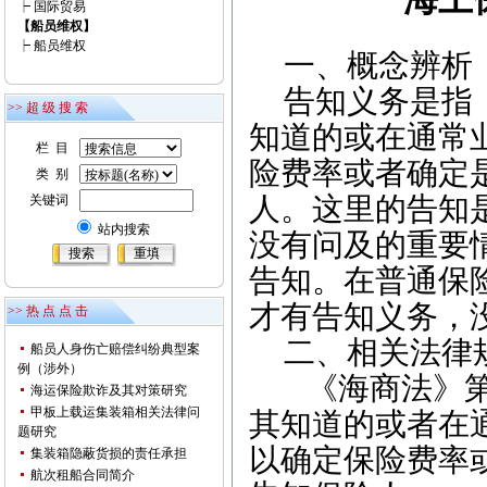
┝
国际贸易
【船员维权】
┝
船员维权
一、概念辨析
告知义务是指
>> 超 级 搜 索
知道的或在通常
栏 目
险费率或者确定
类 别
人。这里的告知
关键词
站内搜索
没有问及的重要
告知。在普通保
才有告知义务，
>> 热 点 点 击
二、相关法律
船员人身伤亡赔偿纠纷典型案
例（涉外）
《海商法》
海运保险欺诈及其对策研究
甲板上载运集装箱相关法律问
其知道的或者在
题研究
以确定保险费率
集装箱隐蔽货损的责任承担
航次租船合同简介